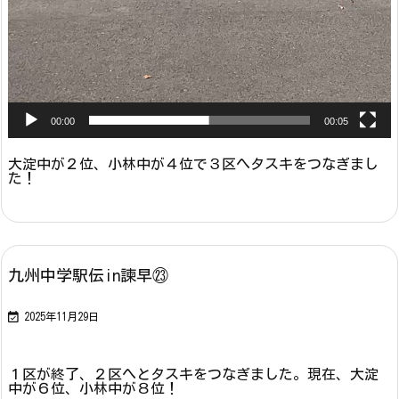
00:00
00:05
大淀中が２位、小林中が４位で３区へタスキをつなぎまし
た！
九州中学駅伝in諫早㉓

2025年11月29日
１区が終了、２区へとタスキをつなぎました。現在、大淀
中が６位、小林中が８位！