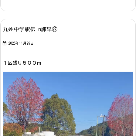
九州中学駅伝in諫早㉒

2025年11月29日
１区残り５００ｍ
動
画
プ
レ
ー
ヤ
ー