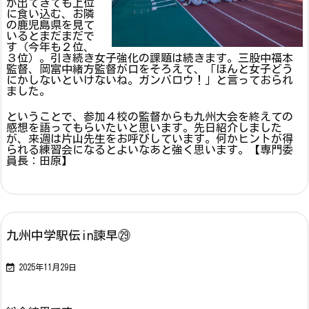
が出てきても上位
に食い込む、お隣
の鹿児島県を見て
いるとまだまだで
す（今年も２位、
３位）。引き続き女子強化の課題は続きます。三股中福本
監督、岡富中緒方監督が口をそろえて、「ほんと女子どう
にかしないといけないね。ガンバロウ！」と言っておられ
ました。
ということで、参加４校の監督からも九州大会を終えての
感想を語ってもらいたいと思います。先日紹介しました
が、来週は片山先生をお呼びしています。何かヒントが得
られる練習会になるとよいなあと強く思います。【専門委
員長：田原】
九州中学駅伝in諫早㉙

2025年11月29日