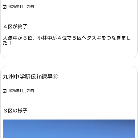

2025年11月29日
４区が終了
大淀中が３位、小林中が４位で５区へタスキをつなぎまし
た！
九州中学駅伝in諫早㉕

2025年11月29日
３区の様子
動
画