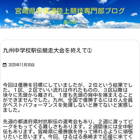
宮崎県中体連陸上競技専門部ブログ
風の色
九州中学校駅伝競走大会を終えて➀

2025年11月30日
今回は優勝を目標にしていましたが、２位という結果でし
た。１区、２区でいい流れは作れたものの、３区以降は
徐々に先頭から離され、１度も先頭の背中を捕まえること
ができませんでした。九州、全国で優勝するには６人全員
がベストパフォーマンスを発揮しないと勝てないと実感し
ました。
先週の都道府県対抗駅伝の選考会もあり、２週に渡ってピ
ークをもってくる難しさもあります。２週間後には全中駅
伝もあります。宮崎県に優勝旗を持って帰れるように頑張
りたいと思います。今回、はるばる長崎まで応援に来てく