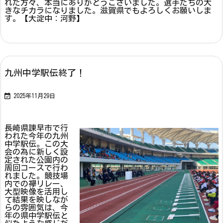
れた方々、本当にありがとうございました。選手たちの大
きなチカラになりました。滋賀県でもよろしくお願いしま
す。【大淀中：河野】
九州中学駅伝終了！

2025年11月29日
長崎県諫早市で行
われた今年の九州
中学駅伝。この大
会の為に新しく設
定された公園内の
周回コースで行わ
れました。競技場
内での襷リレー、
大型映像を活用し
て結果を映しなが
らの雰囲気は、今
年の県中学駅伝と