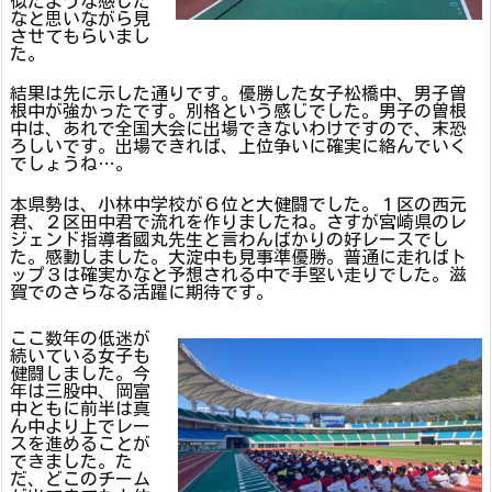
似たような感じだ
なと思いながら見
させてもらいまし
た。
結果は先に示した通りです。優勝した女子松橋中、男子曽
根中が強かったです。別格という感じでした。男子の曽根
中は、あれで全国大会に出場できないわけですので、末恐
ろしいです。出場できれば、上位争いに確実に絡んでいく
でしょうね…。
本県勢は、小林中学校が６位と大健闘でした。１区の西元
君、２区田中君で流れを作りましたね。さすが宮崎県のレ
ジェンド指導者國丸先生と言わんばかりの好レースでし
た。感動しました。大淀中も見事準優勝。普通に走ればト
ップ３は確実かなと予想される中で手堅い走りでした。滋
賀でのさらなる活躍に期待です。
ここ数年の低迷が
続いている女子も
健闘しました。今
年は三股中、岡富
中ともに前半は真
ん中より上でレー
スを進めることが
できました。た
だ、どこのチーム