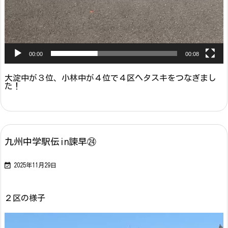
00:00
00:08
大淀中が３位、小林中が４位で４区へタスキをつなぎまし
た！
九州中学駅伝in諫早㉔

2025年11月29日
２区の様子
動