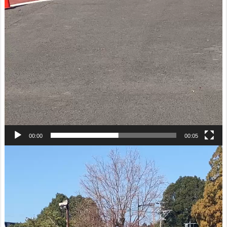
00:00
00:05
動
画
プ
レ
ー