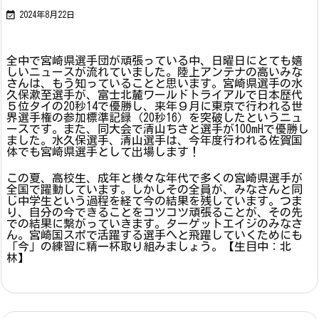

2024年8月22日
全中で宮崎県選手団が頑張っている中、日曜日にとても嬉
しいニュースが流れていました。陸上アンテナの高いみな
さんは、もう知っていることと思います。宮崎県選手の水
久保漱至選手が、富士北麓ワールドトライアルで日本歴代
５位タイの20秒14で優勝し、来年９月に東京で行われる世
界選手権の参加標準記録（20秒16）を突破したというニュ
ースです。また、同大会で清山ちさと選手が100mHで優勝し
ました。水久保選手、清山選手は、今年度行われる佐賀国
体でも宮崎県選手として出場します！
この夏、高校生、成年と様々な年代で多くの宮崎県選手が
全国で躍動しています。しかしその全員が、みなさんと同
じ中学生という過程を経て今の結果を残しています。つま
り、自分の今できることをコツコツ頑張ることが、その先
での結果に繋がっていきます。ターゲットエイジのみなさ
ん。宮崎国スポで活躍する選手へと飛躍していくためにも
「今」の練習に精一杯取り組みましょう。【生目中：北
林】