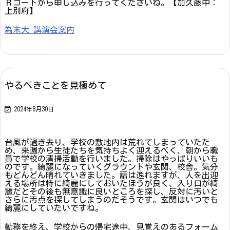
Ｒコードから申し込みを行ってくださいね。【加久藤中：
上別府】
為末大 講演会案内
やるべきことを見極めて

2024年8月30日
台風が過ぎ去り、学校の敷地内は荒れてしまっていたた
め、来週から生徒たちを気持ちよく迎えるべく、朝から職
員で学校の清掃活動を行いました。掃除はやっぱりいいも
のです。綺麗になっていくグラウンドや玄関、校舎。気分
もどんどん晴れていきました。話は逸れますが、人を出迎
える場所は特に綺麗にしておいたほうが良く、入り口が綺
麗だとその後も無意識に良いところを探し、反対に汚いと
さらに汚点を探してしまうのだそうです。玄関はいつでも
綺麗にしていたいですね。
勤務を終え、学校からの帰宅途中、見覚えのあるフォーム