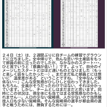
２４日（土）は、２週間ぶりに自チームの練習でグラウン
ドに立ちました。全中帰りで、色んな思いや土産話をもっ
て部員の前に立ったのでしたが、なかなかのスタート･･･。
ひと言でいうと「意識が低い！」です。よって、自分のイ
メージしたスタートとはほど遠いものとなりました（もっ
と楽しく話をしたかった…）。まだまだ私と部員とには想
いに”温度差がある”ということですね。「全中なんて関
係ない～」こんな空気感がひしひしと伝わってきました。
もちろん、全員がそうだったわけではない、それは分かっ
ています。しかし、チームとしはまだまだと思います。同
時にこの状況は、県全体にも当てはまる空気感なのかもし
れません…。人口の少ない宮崎県、人が少ないので当然競
技人口も少ない宮崎県。そんな宮崎県の選手が都会県の選
手と戦うためには、勝負するためには…。