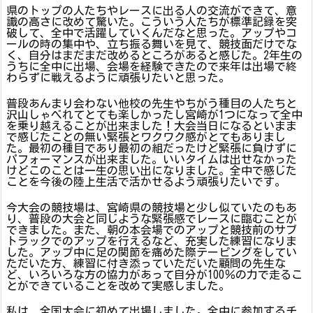
県のトップの人たちやレースに出る人の交流ができて、意
識の高さに改めて驚いた。こういう人たちが標準記録を突
破して、全中で活躍していくんだなと思った。アップやコ
ールの時の集中や、立ち振る舞いを見て、競技面だけでな
く、自分はまだまだ改めるところがあると感じた。2年生の
うちに全中に出場、会場を経験できたので来年は出場で終
わらずに戦えるように頑張りたいと思った。
普段あんまり会わない他校の先生やちがう種目の人たちと
沢山しゃべれてとても楽しかったし宮崎が1つになって全中
を乗り越えることが出来ました！大会当日になるといまま
で感じたことの無い緊張とワクワク感がとてもありまし
た。最初の種目であり最初の組だったけど緊張に負けずに
パフォーマンスが出来ました。いいタイムは出せなかった
けどこのことは一生の思い出になりました。全中で感じた
ことを今後の陸上生活で活かせるよう頑張りたいです。
今大会の競技場は、宮崎県の競技場と少し似ていたのもあ
り、普段の大会と同じような緊張感でレースに臨むことが
できました。また、朝の本会場でのアップと競技前のサブ
トラックでのアップを行えるなど、充実した練習になりま
した。アップ中に足の関節を痛めた際テーピングをしてい
ただいた方、練習に付き添っていただいた顧問の先生な
ど、いろいろな方の協力があって自分が100％の力で走るこ
とができていることを改めて実感しました。
私は、全国大会に初めて出場しました。全中に参加するチ