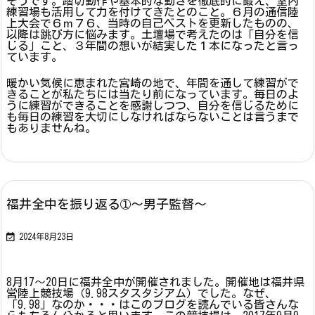
そうです。踏切動作や基本的な動きを徹底的に鍛え、室内
練習場も活用して力を付けてきたとのこと。６月の通信陸
上大会で６ｍ７６、当時の自己ベストを更新したものの、
以降は跳び方に悩みます。土壇場で考えたのは「自分を信
じる」こと、３年間の想いが結実した１本になったと言っ
ています。
暖かい気候に恵まれた宮崎の地で、年間を通して練習がで
きることが私たちには当たり前になっています。毎日のよ
うに練習ができることを感謝しつつ、自分を信じるために
も毎日の練習を大切にしなければならないことは言うまで
もありませんね。
福井全中を振り返る➀～男子監督～

2024年8月23日
8月17～20日に福井全中が開催されました。開催地は福井県
営陸上競技場（9.98スタスタジアム）でした。なぜ、
「9.98」なのか・・・はこのブログを読んでいる皆さんな