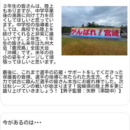
３年生の皆さんは、陸上
もありますが、中学卒業
後の進路に向けて力を尽
くしてほしいと思ってい
ます。中学校の指導者と
しては、高校でも陸上を
続けてくれると非常に嬉
しいです。２年生、１年
生の皆さん来年は九州大
会「鹿児島」全国大会
「沖縄」です。来年の自
分の姿をイメージして頑
張ってほしいと思います。
最後に、これまで選手の応援・サポートをしてくださった
保護者の皆様、選手の指導にあたられた先生方、そして全
力で試合に臨んだ選手の皆さん本当にお疲れ様でした。次
は秋シーズンの戦いが始まります！宮崎県の陸上界を更に
盛り上げていきましょう！【男子監督：矢野（串間中）】
今があるのは･･･