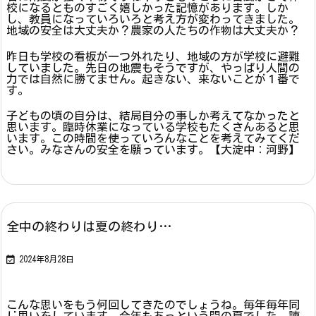
校になるとものすごく嬉しかった記憶があります。しか
し、教員になっていろいろと考え方が変わってきました。
地域の安全は大丈夫か？農家の人たちの作物は大丈夫か？
昨日も学校の看板が一つ外れたり、地域の方が学校に避難
していました。先日の地震もそうですが、やっぱり人間の
力では自然に勝てません。起きない、来ないことが１番で
す。
子どもの頃の自分は、結局自分の事しか考えてなかったと
思います。臨時休業になっている学校もたくさんあると思
います。この時間を使っていろんなことを考えてみてくだ
さい。みなさんの安全を願っています。【大淀中：河野】
全中の終わりは夏の終わり…

2024年8月28日
こんな思いをもう何回してきたのでしょうね。毎年毎年同