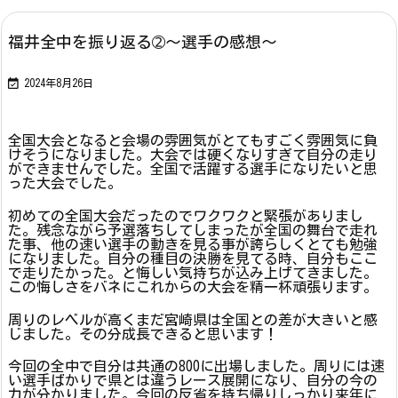
福井全中を振り返る➁～選手の感想～

2024年8月26日
全国大会となると会場の雰囲気がとてもすごく雰囲気に負
けそうになりました。大会では硬くなりすぎて自分の走り
ができませんでした。全国で活躍する選手になりたいと思
った大会でした。
初めての全国大会だったのでワクワクと緊張がありまし
た。残念ながら予選落ちしてしまったが全国の舞台で走れ
た事、他の速い選手の動きを見る事が誇らしくとても勉強
になりました。自分の種目の決勝を見てる時、自分もここ
で走りたかった。と悔しい気持ちが込み上げてきました。
この悔しさをバネにこれからの大会を精一杯頑張ります。
周りのレベルが高くまだ宮崎県は全国との差が大きいと感
じました。その分成長できると思います！
今回の全中で自分は共通の800に出場しました。周りには速
い選手ばかりで県とは違うレース展開になり、自分の今の
力が分かりました。今回の反省を持ち帰りしっかり来年に