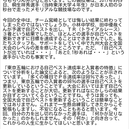
らもちろん分かると思います。この競技場は、2017年9月9
日、桐生祥秀選手（当時東洋大学４年生）が日本人初の９
秒台で走ったメモリアルな競技場なのです。
今回の全中は、チーム宮崎としては悔しい結果に終わって
しまったのではないでしょうか。小林中学校、田中優哉く
んが予選で自己ベストを出し、ＴＲ（トライアルレース）
３着という結果でしたが、ほとんどの選手が自己ベストを
更新できずに目標を達成することはできませんでした。私
たちスタッフも、サポートをしていく中で九州大会と全国
大会のレベルの差を感じたところです。ただ、「自己ベス
トが出ていれば・・・」「あと0.1秒あれば・・・」という
選手がいたのも事実です。
「東京五輪における自己ベスト達成率と入賞者の特徴」に
ついて分析をした論文によると、次のようなことが示され
ています。「多くの種目でＰＢ達成率は98％であった。」
つまり、東京五輪での入賞者の98％の選手は自己ベストを
更新しているということです。大会においてはまず自己ベ
ストを更新することが大切。更新すればなにかしらの結果
が自ずとついてくるということですね。そうは言っても、
全国大会で自己ベストを更新するということは簡単なこと
ではありません。これまで一生懸命練習してきたからこそ
緊張もしますし、不安になることもあると思います。今
回、自分の力を出し切れなかった選手は、「何かが足りな
かった」のかもしれません。その「何か」と向き合って、
これからの人生に生かしてほしいと思います。