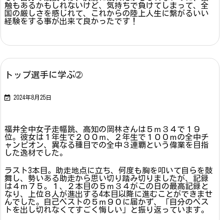
触もあるかもしれないけど、気持ちで負けてしまって、全
国の厳しさを感じれて、これからの陸上人生に繋がるいい
経験をする事が出来て良かったです！
トップ選手に学ぶ➁

2024年8月25日
福井全中女子走幅跳、高知の岡林さんは５ｍ３４で１９
位。彼女は１年生で２００ｍ、２年生で１００ｍの全中チ
ャンピオン、異なる種目での全中３連覇という偉業を目指
した逸材でした。
ラスト3本目。助走地点に立ち、何度も胸を叩いて自らを鼓
舞し、勢いある助走から思い切り踏み切りましたが、記録
は４ｍ７５。１、２本目の５ｍ３４がこの日の最高記録と
なり、上位８人が進出する4本目以降に進むことができませ
んでした。自己ベストの５ｍ９０に届かず、「自分のベス
トを出し切れなくてすごく悔しい」と振り返っています。