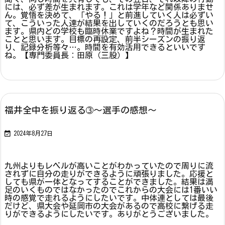
には、必ず差が生まれます。これは学年など関係ありませ
ん。覚悟を決めて、「やる！」と前進していく人は必ずい
て、こういった人達が結果を出していくのだろうとも思い
ます。県内どの学校も臨時休業ですよね？時間が生まれた
ことと思います。目標の再設定、前半シーズンの振り返
り、記録分析等々…。時間を有効活用できるといいです
ね。【専門委員長：田原（三股）】
福井全中を振り返る➂～選手の感想～

2024年8月27日
九州よりもレベルが高いことがわかっていたので周りに流
されずに自分の走りができるように頑張りました。応援と
しても県が一体となってすることができました。結果は満
足のいくものではなかったのでこれからの大会には1番いい
時の感覚で走れるようにしたいです。中体連としては最後
だけど、県大会や延岡市の大会があるので高校に繋げる走
りができるようにしたいです。ありがとうございました。