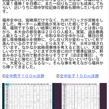
入賞！優勝！を目標に、また一回りも二回りも成長しても
らい、近いうちに県中学校記録の更新も期待したいもので
す。
福井全中は、宮崎県だけでなく、九州ブロックが苦戦をし
ました。唯一チーム鹿児島が気を吐いた感じです。都会
県、福岡ですら寂しい結果に終わっています。とは言いな
がら、本大会の参加者は２０００人超え。実質、過去最高
人数となったようです。令和９年の全中からは、種目の見
直し等規模縮小を視野に、少し在り方が変わっていく形で
進んでいるのですが…。とりあえず、７年、８年が残され
ています。なかなか宮崎県事情を考えると苦しい、大変苦
しいのですが…。ひとまず次年度に向けて標準記録が、軒
並みあがる方向で動きがありそうです（ほぼ全種目）。今
まで以上に強化に工夫を凝らしていかないといけないな
～。大変なことになるな～。そんな事を考えながら福井か
ら帰ってきました。
➀
全中男子１００ｍ決勝
②
全中女子１００ｍ決勝