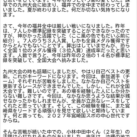
じ思いをしています。今年もあっという間の夏でした。諫
早での九州大会に始まり、福井での全中まで終わってしま
いました。夏が終わりました。何だか切ない気持ちになり
ます。
さて、今年の福井全中は厳しい戦いになりました。昨年
は、７人しか標準記録を突破することができなかったので
すが、神がかった活躍でした（ここ風の色でもだいぶ前に
紹介）。７人のうち３人入賞、しかも全員メダル獲得です
からとんでもないことです。算出はしていませんが、恐ら
く全国１位のメダル獲得（３位入賞）達成率だったと思い
ます。人数で言うと、今年は昨年の２倍の１４名が標準記
録を突破して、全国大会へ挑みました。
九州大会の時も話題にしましたが、やはり自己ベストの更
新。これがキーワードになります。今回は、参加選手（チ
ーム）それぞれが苦戦をしました。なかなか自己ベストを
更新するレースができませんでした。しかし、これが全国
大会です。難しいのです。あの場を経験した人にしか分か
らない難しさです。今回は、なかなか思うような結果が残
せなかったかもしれませんが、全員が立派なレースをして
くれたと思っています。そして、この経験を糧に、また宮
崎県をリードする頑張りを見せて欲しいと期待していま
す。何と言っても、２０２７年宮崎国スポの中心世代です
からね。
そんな苦戦が続いた中での、小林中田中くん（２年生）の
活躍は心打たれるものがありました。来年は、沖縄の地で