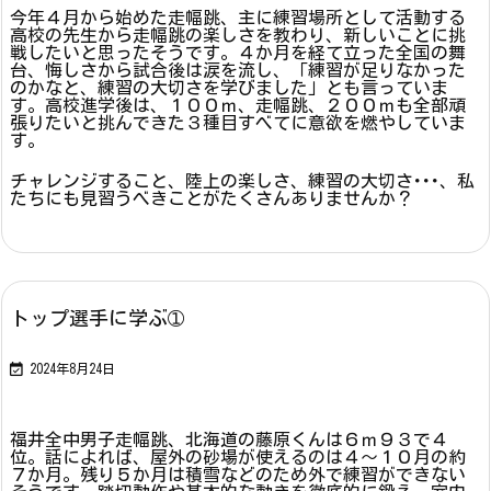
今年４月から始めた走幅跳、主に練習場所として活動する
高校の先生から走幅跳の楽しさを教わり、新しいことに挑
戦したいと思ったそうです。４か月を経て立った全国の舞
台、悔しさから試合後は涙を流し、「練習が足りなかった
のかなと、練習の大切さを学びました」とも言っていま
す。高校進学後は、１００ｍ、走幅跳、２００ｍも全部頑
張りたいと挑んできた３種目すべてに意欲を燃やしていま
す。
チャレンジすること、陸上の楽しさ、練習の大切さ･･･、私
たちにも見習うべきことがたくさんありませんか？
トップ選手に学ぶ➀

2024年8月24日
福井全中男子走幅跳、北海道の藤原くんは６ｍ９３で４
位。話によれば、屋外の砂場が使えるのは４～１０月の約
７か月。残り５か月は積雪などのため外で練習ができない