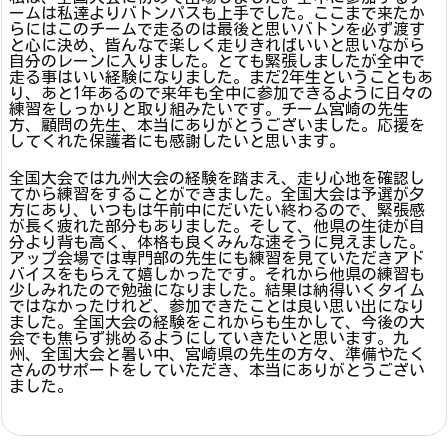
ームは私達よりバトンパスも上手でした。ここまで来たか
らにはこのチームで走るのは最後と思いバトンを必ず渡す
と心に決め、皆んなで楽しく走りきればいいと思いながら
自分のレーンに入りました。とても緊張しましたが全中で
走る事はいい経験になりました。まだ2年生ということもあ
り、あと1年あるので来年も全中に参加できるように日々の
練習をしっかりと取り組みたいです。チーム宮崎の先生
方、顧問の先生、本当にありがとうございました。応援を
してくれた保護者にも感謝したいと思います。
全国大会では九州大会の経験を踏まえ、走り心地を確認し
てから練習をすることができました。全国大会は予選が夕
方にあり、いつもは午前中にだいたい終わるので、緊張感
が長く疲れた部分もありました。そして、他県の生徒が自
分より背も高く、体格も良くみんな速そうに見えました。
アップ会場では専門部の先生にも練習を見ていただきアド
バイスをもらえて嬉しかったです。それから他県の練習も
少しみれたので勉強になりました。結果は納得いくタイム
ではなかったけれど、参加できたことは良い思い出になり
ました。全国大会の経験をこれからも生かして、今後の大
会でも焦らず挑めるようにしていきたいと思います。九
州、全国大会と暑い中、宮崎県の先生の方々、準備やたく
さんのサポートをしていただき、本当にありがとうござい
ました。