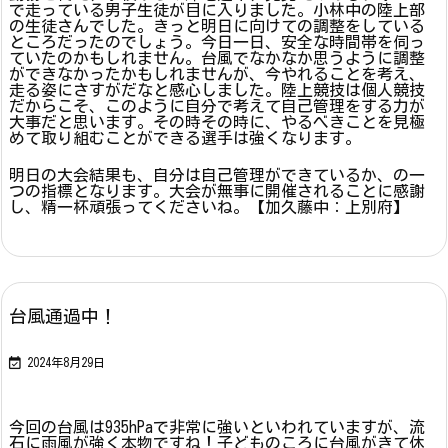
で走っている男子生徒が目に入りました。小林中の陸上部
の生徒さんでした。きっと明日に向けての調整をしている
ところだったのでしょう。今日一日、安全な時間帯を伺っ
ていたのかもしれません。台風でなかなか思うように調整
ができなかったかもしれませんが、今やれることを考え、
走る姿にさすがだなと感心しました。陸上競技は個人競技
だからこそ、このように自分で考えて自己管理をする力が
大事だと思います。その時その時に、やるべきことを見極
めて取り組むことができる選手は強くなります。
明日の大会結果も、自分は自己管理ができているか、の一
つの指標となります。大会が無事に開催されることに感謝
し、精一杯頑張ってくださいね。【加久藤中：上別府】
台風通過中！

2024年8月29日
今回の台風は935hPaで非常に強いといわれていますが、流
石に雨風が強く本物ですね！子どものころに台風がきて休