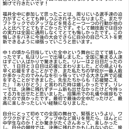
繋げて行きたいです！
福井全中に参加して思ったことは、周りにいる選手達の迫
力がすごくとても押しつぶされそうになりました。またサ
ブトラックでのアップなどを見ると一つ一つの行動が他の
人と比べてとてもすごかったです。そして競技面では自分
の実力は全国に通用しなくてとても悔しかったです。この
悔しさをバネに今後の大会でさらに自分の自己ベストを更
新できるように頑張っていこうと思います。
中１の頃から目指していた全中という舞台に立てて嬉しか
ったです。私はリレーで出場しました。全国に集まる人達
はすごい人ばかりで驚きました。リレーは２日目だったの
で、１日目と３日目は応援にまわりました。どの県よりも
早く応援をすることができ、また私たちの学校が一番人数
が多かったのでみんなを引っ張っていける大きな声で応援
をすることができました。先生たちからも「応援聞こえ
た」「ありがとう」と言われた時は嬉しかったです。リレ
ーでは、決勝に残れずチーム新も出せなかったけど今持っ
てる力を出せたと思いました。招集所での礼儀や挨拶もで
きたので良かったです。最初で最後の全中だったけど、最
高に楽しかったしいい経験になりました。
自分にとって初めての全国の舞台で、緊張というより、ワ
クワクがすごくて、アップ中など周りを見たら、ほんとに
中学生なのか！とか驚きがたくさんあって、楽しかった
し、自分の競技では、決勝に残れたかもしれないのに、接