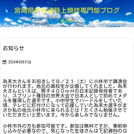
宮崎県中体連陸上競技専門部ブログ
風の色
お知らせ

2024年8月31日
為末大さんをお招きして９／２１（土）に小林市で講演会
が行われます。地元の高校生が企画してくれました。為末
大さんといえば、男子４００ｍＨの日本記録保持者であ
り、スプリント種目の世界大会で日本人として初めてメダ
ルを獲得した選手です。小中学生でハードルをしていた
頃、テレビに釘付けになって応援していた為末大選手がま
さか私の地元小林市に来られるとは！たくさん勉強させて
いただきたいと思います。今から楽しみでなりません。
小林市外の方も参加可能です。参加は無料ですが、事前申
し込みが必要なので、気になった生徒さんは下記資料のＱ