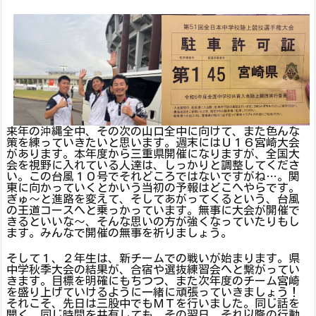
来年の沖縄全中、その次の山口全中に向けて、また色んな
策を練っていきたいと思います。週末にはＵ１６宮崎大会
があります。本年度から三重県開催になりますが、全国大
会を視野に入れている人達は、しっかりと調整してくださ
い。この台風１０号でそれどころではないですがね…。関
東に向かっていくとかいう当初の予報はどこへやらです。
ぎゅ～と進路を変えて、そしてあがってくるという、台風
の王道コースへと乗っかっています。無事に大会が開催で
きるといいな～、そんな思いの方が強くなっていたりもし
ます。みんなで開催の無事を祈りましょう。
そして１、２年生は、新チームでの戦いが始まります。県
中学秋季大会の結果が、合宿や選抜練習会へと繋がってい
きます。目標を明確にもちつつ、また次年度のチーム宮崎
を盛り上げていけるように一緒に頑張っていきましょう！
それこそ、先日は三股中でもＭＴを行いました。同じ話を
聞く、同じ時間を共有しても、その翌日、それ以降の行動