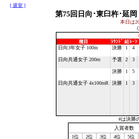
[ 退室 ]
第75回日向･東臼杵･延
本日は20
《
《
種目
ﾗｳﾝﾄﾞ
組
ﾚｰﾝ
日向3年女子 100m
決勝
1
4
日向共通女子 200m
予選
2
3
決勝
1
5
日向共通女子 4x100mR
決勝
1
3
#は決勝
入賞者数
1位
2位
3位
4位
5位