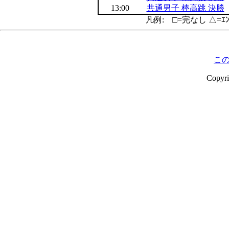
13:00
共通男子 棒高跳 決勝
凡例: □=完なし △=ｴ
こ
Copyr