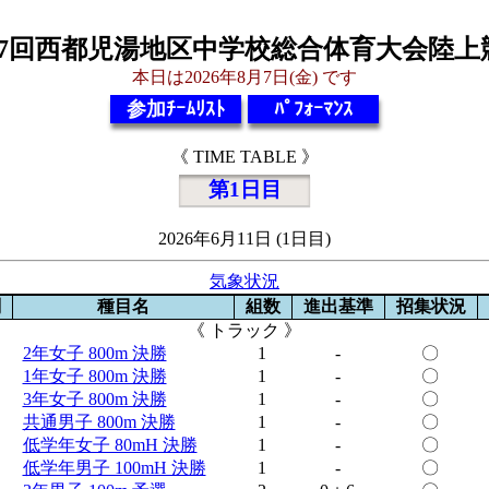
77回西都児湯地区中学校総合体育大会陸上
本日は2026年8月7日(金) です
参加ﾁｰﾑﾘｽﾄ
ﾊﾟﾌｫｰﾏﾝｽ
《 TIME TABLE 》
第1日目
2026年6月11日 (1日目)
気象状況
刻
種目名
組数
進出基準
招集状況
《 トラック 》
2年女子 800m 決勝
1
-
〇
1年女子 800m 決勝
1
-
〇
3年女子 800m 決勝
1
-
〇
共通男子 800m 決勝
1
-
〇
低学年女子 80mH 決勝
1
-
〇
低学年男子 100mH 決勝
1
-
〇